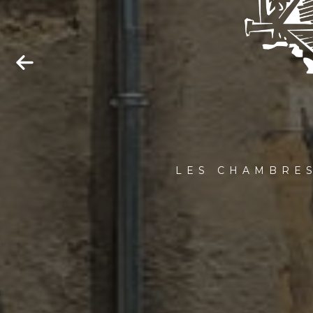
LES CHAMBRES