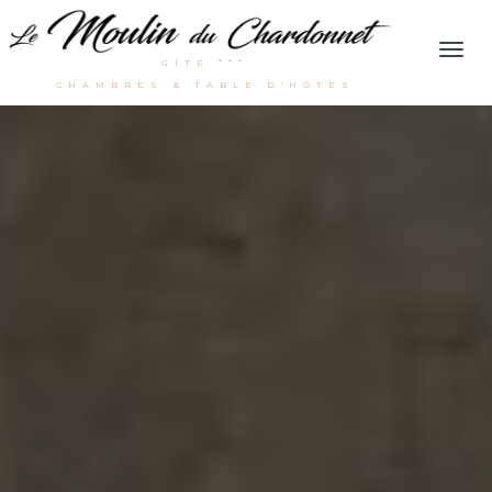
Men
GÎTE ***
CHAMBRES & TABLE D'HÔTES