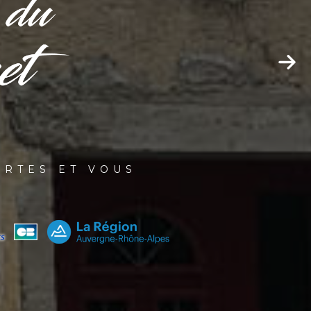
ORTES ET VOUS