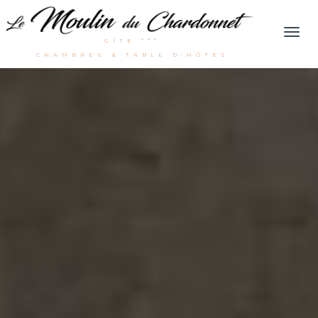
Men
GÎTE ***
CHAMBRES & TABLE D'HÔTES