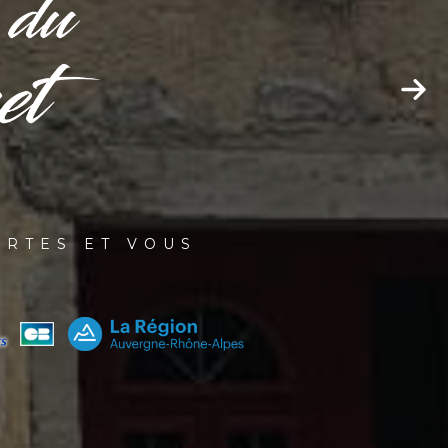
ORTES ET VOUS