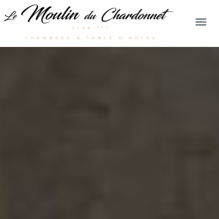
Men
GÎTE ***
CHAMBRES & TABLE D'HÔTES