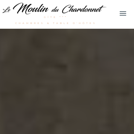
Men
GÎTE ***
CHAMBRES & TABLE D'HÔTES