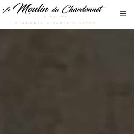
Men
GÎTE ***
CHAMBRES & TABLE D'HÔTES