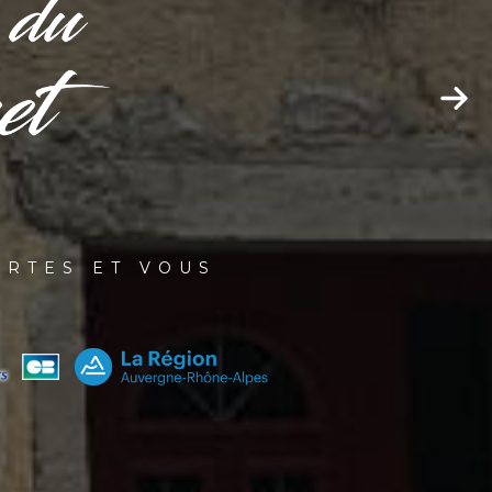
ORTES ET VOUS