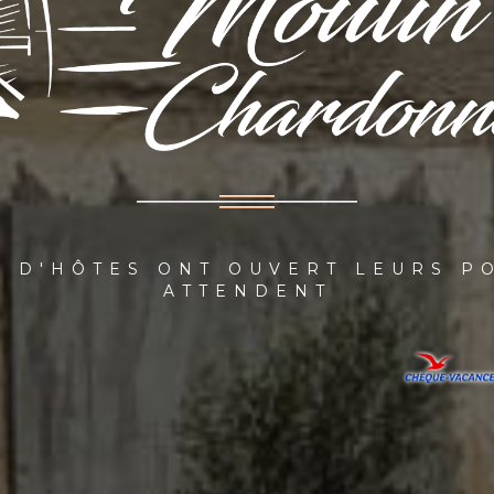
 D'HÔTES ONT OUVERT LEURS P
ATTENDENT