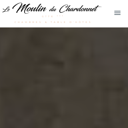
Men
GÎTE ***
CHAMBRES & TABLE D'HÔTES