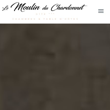
Men
GÎTE ***
CHAMBRES & TABLE D'HÔTES