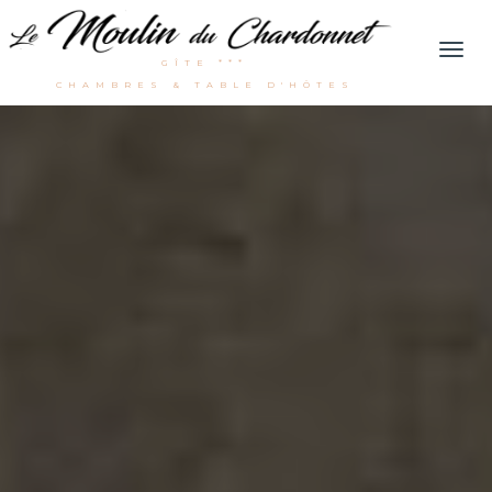
Men
GÎTE ***
CHAMBRES & TABLE D'HÔTES