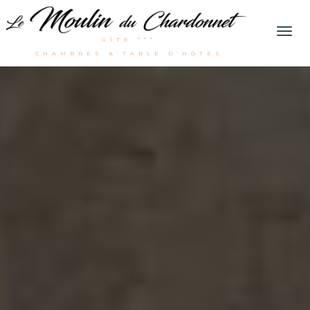
Men
GÎTE ***
CHAMBRES & TABLE D'HÔTES