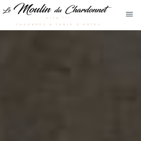
Men
GÎTE ***
CHAMBRES & TABLE D'HÔTES