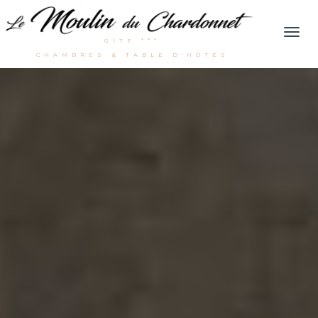
Men
GÎTE ***
CHAMBRES & TABLE D'HÔTES