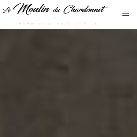
Men
GÎTE ***
CHAMBRES & TABLE D'HÔTES